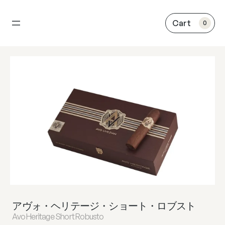
内
容
0
を
ス
キ
ッ
プ
アヴォ・ヘリテージ・ショート・ロブスト
Avo Heritage Short Robusto