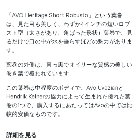
ョ
ー
「AVO Heritage Short Robusto」という葉巻
ト・
は、見た目も美しく、わずか4インチの短いロブ
ロ
スト型（太さがあり、角ばった形状）葉巻で、見
ブ
るだけで口の中が水を垂らすほどの魅力がありま
ス
ト
す。
/
葉巻の外側は、真っ黒でオイリーな質感の美しい
Avo
巻き葉で覆われています。
Heritage
Short
この葉巻は中程度のボディで、Avo Uvezianと
Robusto
Hendrik Kelnerの協力によって生まれた優れた葉
個
巻の1つで、購入するにあたってはAvoの中では比
較的安価なものです。
詳細を見る