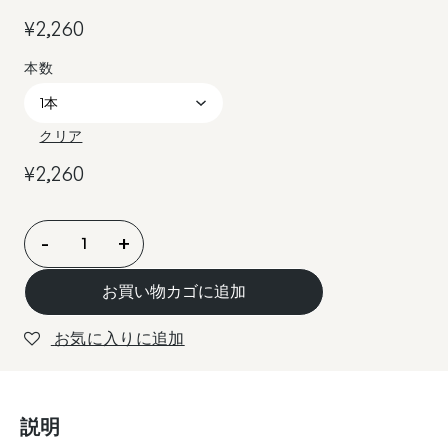
¥
2,260
クリア
¥
2,260
ア
-
+
ヴ
ォ・
お買い物カゴに追加
ヘ
リ
お気に入りに追加
テ
ー
ジ・
説明
シ